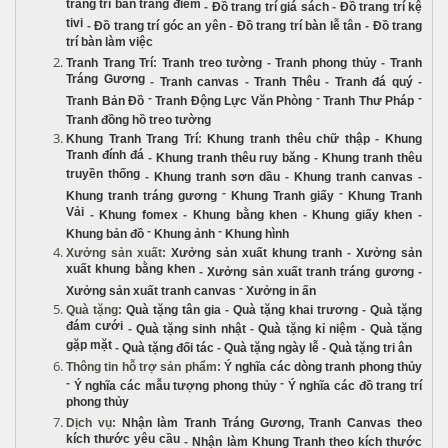
trang trí bàn trang điểm
-
Đồ trang trí giá sách
-
Đồ trang trí kệ
tivi
-
Đồ trang trí góc an yên
-
Đồ trang trí bàn lễ tân
-
Đồ trang
trí bàn làm việc
Tranh Trang Trí
:
Tranh treo tường
-
Tranh phong thủy
-
Tranh
Tráng Gương
-
Tranh canvas
-
Tranh Thêu
-
Tranh đá quý
-
-
-
-
Tranh Bản Đồ
Tranh Động Lực Văn Phòng
Tranh Thư Pháp
Tranh đồng hồ treo tường
Khung Tranh Trang Trí
:
Khung tranh thêu chữ thập
-
Khung
Tranh đính đá
-
Khung tranh thêu ruy băng
-
Khung tranh thêu
truyền thống
-
Khung tranh sơn dầu
-
Khung tranh canvas
-
-
-
Khung tranh tráng gương
Khung Tranh giấy
Khung Tranh
Vải
-
Khung fomex
-
Khung bằng khen
-
Khung giấy khen
-
-
-
Khung bản đồ
Khung ảnh
Khung hình
Xưởng sản xuất
:
Xưởng sản xuất khung tranh
-
Xưởng sản
xuất khung bằng khen
-
Xưởng sản xuất tranh tráng gương
-
-
Xưởng sản xuất tranh canvas
Xưởng in ấn
Quà tặng
:
Quà tặng tân gia
-
Quà tặng khai trương
-
Quà tặng
đám cưới
-
Quà tặng sinh nhật
-
Quà tặng kỉ niệm
-
Quà tặng
gặp mặt
-
Quà tặng đối tác
-
Quà tặng ngày lễ
-
Quà tặng tri ân
Thông tin hỗ trợ sản phẩm
:
Ý nghĩa các dòng tranh phong thủy
-
-
Ý nghĩa các mẫu tượng phong thủy
Ý nghĩa các đồ trang trí
phong thủy
Dịch vụ
:
Nhận làm Tranh Tráng Gương
,
Tranh Canvas theo
kích thước yêu cầu
-
Nhận làm Khung Tranh theo kích thước