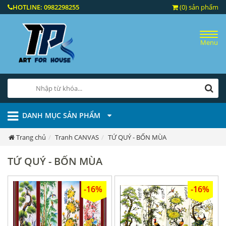
HOTLINE:
0982298255
(0) sản phẩm
Menu
DANH MỤC SẢN PHẨM
Trang chủ
Tranh CANVAS
TỨ QUÝ - BỐN MÙA
TỨ QUÝ - BỐN MÙA
-16%
-16%