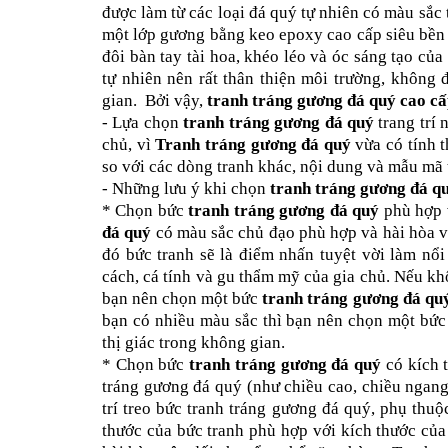
được làm từ các loại đá quý tự nhiên có màu sắc 
một lớp gương bằng keo epoxy cao cấp siêu bền n
đôi bàn tay tài hoa, khéo léo và óc sáng tạo củ
tự nhiên nên rất thân thiện môi trường, không 
gian. Bởi vậy,
tranh tráng gương đá quý cao c
- Lựa chọn
tranh tráng gương đá quý
trang trí 
chủ, vì
Tranh tráng gương đá quý
vừa có tính t
so với các dòng tranh khác, nội dung và mẫu mã t
- Những lưu ý khi chọn
tranh tráng gương đá q
* Chọn bức
tranh tráng gương đá quý
phù hợp 
đá quý
có màu sắc chủ đạo phù hợp và hài hòa v
đó bức tranh sẽ là điểm nhấn tuyệt vời làm nổ
cách, cá tính và gu thẩm mỹ của gia chủ. Nếu kh
bạn nên chọn một bức
tranh tráng gương đá qu
bạn có nhiều màu sắc thì bạn nên chọn một bứ
thị giác trong không gian.
* Chọn bức
tranh tráng gương đá quý
có kích 
tráng gương đá quý (như chiều cao, chiều ngang
trí treo bức tranh tráng gương đá quý, phụ thuộ
thước của bức tranh phù hợp với kích thước của 