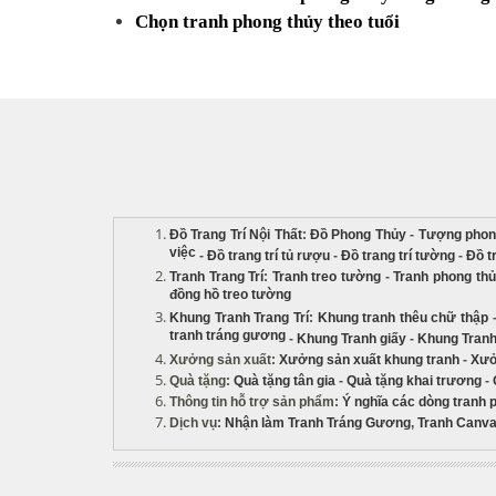
Chọn tranh phong thủy theo tuổi
Đồ Trang Trí Nội Thất
:
Đồ Phong Thủy
-
Tượng phon
việc
-
Đồ trang trí tủ rượu
-
Đồ trang trí tường
-
Đồ t
Tranh Trang Trí
:
Tranh treo tường
-
Tranh phong th
đồng hồ treo tường
Khung Tranh Trang Trí
:
Khung tranh thêu chữ thập
tranh tráng gương
-
Khung Tranh giấy
-
Khung Tranh
Xưởng sản xuất
:
Xưởng sản xuất khung tranh
-
Xưở
Quà tặng
:
Quà tặng tân gia
-
Quà tặng khai trương
-
Thông tin hỗ trợ sản phẩm
:
Ý nghĩa các dòng tranh 
Dịch vụ
:
Nhận làm Tranh Tráng Gương
,
Tranh Canva