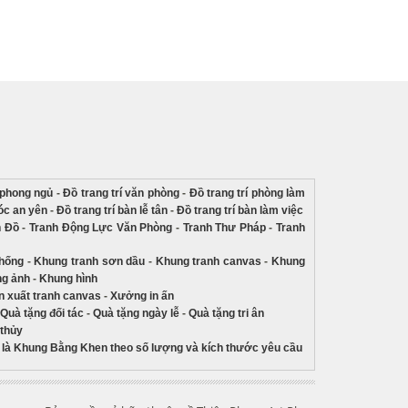
í phong ngủ
-
Đồ trang trí văn phòng
-
Đồ trang trí phòng làm
góc an yên
-
Đồ trang trí bàn lễ tân
-
Đồ trang trí bàn làm việc
n Đồ
-
Tranh Động Lực Văn Phòng
-
Tranh Thư Pháp
-
Tranh
thống
-
Khung tranh sơn dầu
-
Khung tranh canvas
-
Khung
g ảnh
-
Khung hình
 xuất tranh canvas
-
Xưởng in ấn
Quà tặng đối tác
-
Quà tặng ngày lễ
-
Quà tặng tri ân
 thủy
là Khung Bằng Khen theo số lượng và kích thước yêu cầu