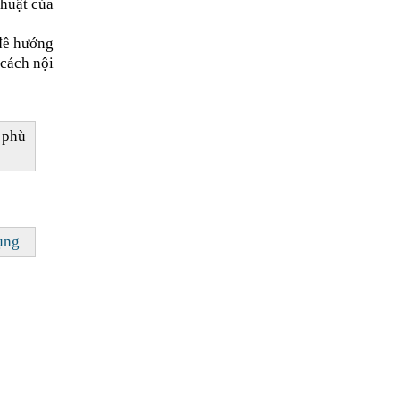
thuật của
đề hướng
 cách nội
phù
ụng