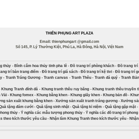
THIÊN PHỤNG ART PLAZA
Email: thienphungart @gmail.com
Số 145, P. Lý Thường Kiệt, Phú La, Hà Đông, Hà Nội, Việt Nam
g thủy
-
Bình cắm hoa thủy tinh pha lê
-
Đồ trang trí phòng khách
-
Đồ trang tr
rang trí bàn trang điểm
-
Đồ trang trí giá sách
-
Đồ trang trí kệ tivi
-
Đồ trang trí 
ủy
-
Tranh Tráng Gương
-
Tranh canvas
-
Tranh Thêu
-
Tranh đá quý
-
Tranh Bả
-
Khung Tranh đính đá
-
Khung tranh thêu ruy băng
-
Khung tranh thêu truyền 
 Vải
-
Khung fomex
-
Khung bằng khen
-
Khung giấy khen
-
Khung bản đồ
-
Khun
ng sản xuất khung bằng khen
-
Xưởng sản xuất tranh tráng gương
-
Xưởng sản
Quà tặng đám cưới
-
Quà tặng sinh nhật
-
Quà tặng kỉ niệm
-
Quà tặng gặp mặt
-
phong thủy
-
Ý nghĩa các mẫu tượng phong thủy
-
Ý nghĩa các đồ trang trí phong
s theo kích thước yêu cầu
-
Nhận làm Khung Tranh theo kích thước yêu
-
Nhận 