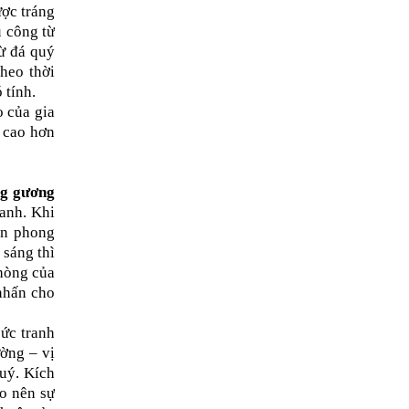
ược tráng
ủ công từ
từ đá quý
heo thời
 tính.
o của gia
h cao hơn
ng gương
anh. Khi
ện phong
 sáng thì
hòng của
nhấn cho
bức tranh
ường – vị
quý. Kích
ạo nên sự