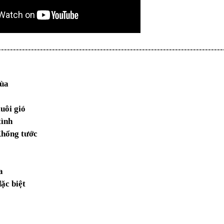
---------------------------------------------------------------------------
mùa
uôi gió
tình
Khổng tước
a
ặc biệt