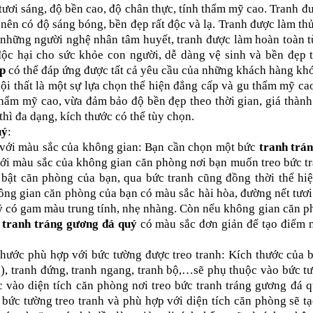
tươi sáng, độ bền cao, độ chân thực, tính thẩm mỹ cao. Tranh đ
ên có độ sáng bóng, bền đẹp rất độc và lạ. Tranh được làm th
a những người nghệ nhân tâm huyết, tranh được làm hoàn toàn 
độc hại cho sức khỏe con người, dễ dàng vệ sinh và bền đẹp t
ấp
có thể đáp ứng được tất cả yêu cầu của những khách hàng khó
nội thất là một sự lựa chọn thể hiện đẳng cấp và gu thẩm mỹ ca
hẩm mỹ cao, vừa đảm bảo độ bền đẹp theo thời gian, giá thàn
hì đa dạng, kích thước có thể tùy chọn.
uý
:
với màu sắc của không gian: Bạn cần chọn một bức
tranh trá
ới màu sắc của không gian căn phòng nơi bạn muốn treo bức tr
i bật căn phòng của bạn, qua bức tranh cũng đồng thời thể hi
ông gian căn phòng của bạn có màu sắc hài hòa, đường nết tươi
ý
có gam màu trung tính, nhẹ nhàng. Còn nếu không gian căn p
c
tranh tráng gương đá quý
có màu sắc đơn giản để tạo điểm 
thước phù hợp với bức tường được treo tranh: Kích thước của 
), tranh đứng, tranh ngang, tranh bộ,…sẽ phụ thuộc vào bức t
c vào diện tích căn phòng nơi treo bức tranh tráng gương đá 
bức tường treo tranh và phù hợp với diện tích căn phòng sẽ t