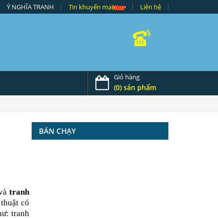
Ý NGHĨA TRANH
Tin khuyến mại
Liên hệ
Giỏ hàng
(0) sản phẩm
BÁN CHẠY
và
tranh
thuật có
hư: tranh