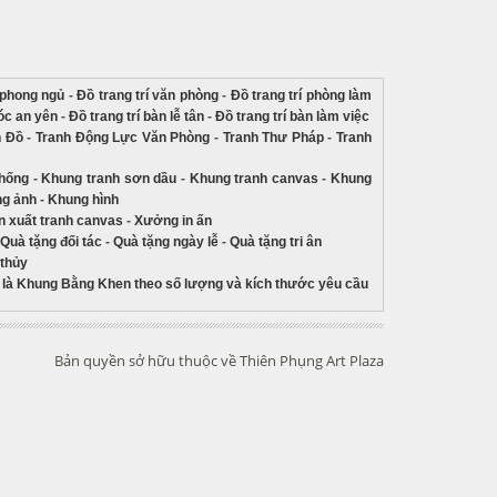
í phong ngủ
-
Đồ trang trí văn phòng
-
Đồ trang trí phòng làm
góc an yên
-
Đồ trang trí bàn lễ tân
-
Đồ trang trí bàn làm việc
n Đồ
-
Tranh Động Lực Văn Phòng
-
Tranh Thư Pháp
-
Tranh
thống
-
Khung tranh sơn dầu
-
Khung tranh canvas
-
Khung
g ảnh
-
Khung hình
 xuất tranh canvas
-
Xưởng in ấn
Quà tặng đối tác
-
Quà tặng ngày lễ
-
Quà tặng tri ân
 thủy
là Khung Bằng Khen theo số lượng và kích thước yêu cầu
Bản quyền sở hữu thuộc về Thiên Phụng Art Plaza