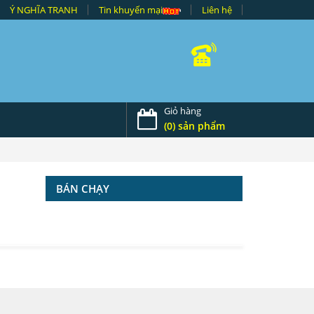
Ý NGHĨA TRANH
Tin khuyến mại
Liên hệ
Giỏ hàng
(0) sản phẩm
BÁN CHẠY