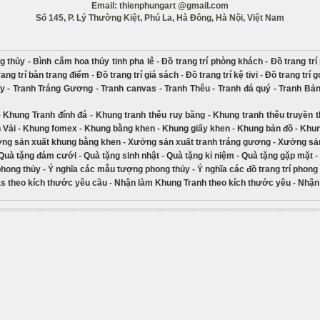
Email: thienphungart @gmail.com
Số 145, P. Lý Thường Kiệt, Phú La, Hà Đông, Hà Nội, Việt Nam
g thủy
-
Bình cắm hoa thủy tinh pha lê
-
Đồ trang trí phòng khách
-
Đồ trang tr
rang trí bàn trang điểm
-
Đồ trang trí giá sách
-
Đồ trang trí kệ tivi
-
Đồ trang trí 
ủy
-
Tranh Tráng Gương
-
Tranh canvas
-
Tranh Thêu
-
Tranh đá quý
-
Tranh Bả
-
Khung Tranh đính đá
-
Khung tranh thêu ruy băng
-
Khung tranh thêu truyền 
 Vải
-
Khung fomex
-
Khung bằng khen
-
Khung giấy khen
-
Khung bản đồ
-
Khun
ng sản xuất khung bằng khen
-
Xưởng sản xuất tranh tráng gương
-
Xưởng sản
Quà tặng đám cưới
-
Quà tặng sinh nhật
-
Quà tặng kỉ niệm
-
Quà tặng gặp mặt
-
phong thủy
-
Ý nghĩa các mẫu tượng phong thủy
-
Ý nghĩa các đồ trang trí phong
s theo kích thước yêu cầu
-
Nhận làm Khung Tranh theo kích thước yêu
-
Nhận 