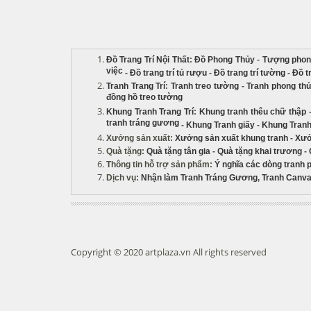
Đồ Trang Trí Nội Thất
:
Đồ Phong Thủy
-
Tượng phon
việc
-
Đồ trang trí tủ rượu
-
Đồ trang trí tường
-
Đồ t
Tranh Trang Trí
:
Tranh treo tường
-
Tranh phong th
đồng hồ treo tường
Khung Tranh Trang Trí
:
Khung tranh thêu chữ thập
tranh tráng gương
-
Khung Tranh giấy
-
Khung Tranh
Xưởng sản xuất
:
Xưởng sản xuất khung tranh
-
Xưở
Quà tặng
:
Quà tặng tân gia
-
Quà tặng khai trương
-
Thông tin hỗ trợ sản phẩm
:
Ý nghĩa các dòng tranh 
Dịch vụ
:
Nhận làm Tranh Tráng Gương
,
Tranh Canva
Copyright © 2020 artplaza.vn All rights reserved