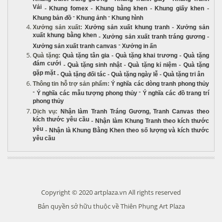
Vải
-
Khung fomex
-
Khung bằng khen
-
Khung giấy khen
-
-
-
Khung bản đồ
Khung ảnh
Khung hình
Xưởng sản xuất
:
Xưởng sản xuất khung tranh
-
Xưởng sản
xuất khung bằng khen
-
Xưởng sản xuất tranh tráng gương
-
-
Xưởng sản xuất tranh canvas
Xưởng in ấn
Quà tặng
:
Quà tặng tân gia
-
Quà tặng khai trương
-
Quà tặng
đám cưới
-
Quà tặng sinh nhật
-
Quà tặng kỉ niệm
-
Quà tặng
gặp mặt
-
Quà tặng đối tác
-
Quà tặng ngày lễ
-
Quà tặng tri ân
Thông tin hỗ trợ sản phẩm
:
Ý nghĩa các dòng tranh phong thủy
-
-
Ý nghĩa các mẫu tượng phong thủy
Ý nghĩa các đồ trang trí
phong thủy
Dịch vụ
:
Nhận làm Tranh Tráng Gương
,
Tranh Canvas theo
kích thước yêu cầu
-
Nhận làm Khung Tranh theo kích thước
yêu
-
Nhận là Khung Bằng Khen theo số lượng và kích thước
yêu cầu
Copyright © 2020 artplaza.vn All rights reserved
Bản quyền sở hữu thuộc về Thiên Phụng Art Plaza