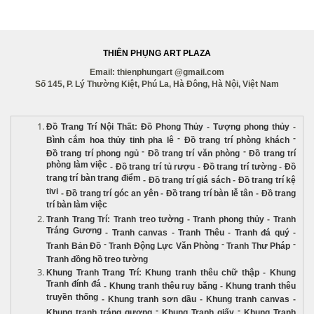
THIÊN PHỤNG ART PLAZA
Email: thienphungart @gmail.com
Số 145, P. Lý Thường Kiệt, Phú La, Hà Đông, Hà Nội, Việt Nam
Đồ Trang Trí Nội Thất
:
Đồ Phong Thủy
-
Tượng phong thủy
-
-
-
Bình cắm hoa thủy tinh pha lê
Đồ trang trí phòng khách
-
-
Đồ trang trí phong ngủ
Đồ trang trí văn phòng
Đồ trang trí
phòng làm việc
-
Đồ trang trí tủ rượu
-
Đồ trang trí tường
-
Đồ
trang trí bàn trang điểm
-
Đồ trang trí giá sách
-
Đồ trang trí kệ
tivi
-
Đồ trang trí góc an yên
-
Đồ trang trí bàn lễ tân
-
Đồ trang
trí bàn làm việc
Tranh Trang Trí
:
Tranh treo tường
-
Tranh phong thủy
-
Tranh
Tráng Gương
-
Tranh canvas
-
Tranh Thêu
-
Tranh đá quý
-
-
-
-
Tranh Bản Đồ
Tranh Động Lực Văn Phòng
Tranh Thư Pháp
Tranh đồng hồ treo tường
Khung Tranh Trang Trí
:
Khung tranh thêu chữ thập
-
Khung
Tranh đính đá
-
Khung tranh thêu ruy băng
-
Khung tranh thêu
truyền thống
-
Khung tranh sơn dầu
-
Khung tranh canvas
-
-
-
Khung tranh tráng gương
Khung Tranh giấy
Khung Tranh