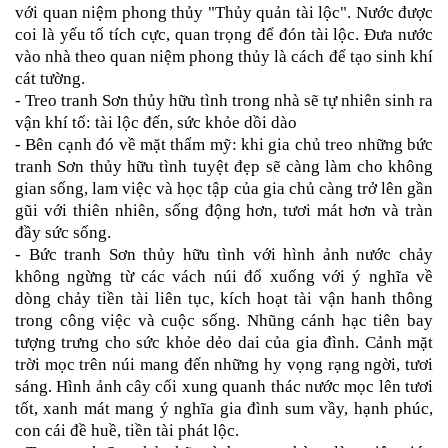
với quan niệm phong thủy "Thủy quản tài lộc". Nước được
coi là yếu tố tích cực, quan trọng để đón tài lộc. Đưa nước
vào nhà theo quan niệm phong thủy là cách để tạo sinh khí
cát tường.
- Treo
tranh Sơn thủy hữu tình
trong nhà sẽ tự nhiên sinh ra
vận khí tố: tài lộc đến, sức khỏe dồi dào
- Bên cạnh đó về mặt thẩm mỹ: khi gia chủ treo những bức
tranh Sơn thủy hữu tình tuyệt đẹp sẽ càng làm cho không
gian sống, lam việc và học tập của gia chủ càng trở lên gần
gũi với thiên nhiên, sống động hơn, tươi mát hơn và tràn
đầy sức sống.
- Bức
tranh Sơn thủy hữu tình
với hình ảnh nước chảy
không ngừng từ các vách núi đổ xuống với ý nghĩa về
dòng chảy tiền tài liên tục, kích hoạt tài vận hanh thông
trong công việc và cuộc sống. Nhũng cánh hạc tiên bay
tượng trưng cho sức khỏe dẻo dai của gia đình. Cảnh mặt
trời mọc trên núi mang đến những hy vọng rạng ngời, tươi
sáng. Hình ảnh cây cối xung quanh thác nước mọc lên tươi
tốt, xanh mát mang ý nghĩa gia đình sum vầy, hạnh phúc,
con cái đề huề, tiền tài phát lộc.