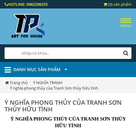
HOTLINE:
0982298255
(0) sản phẩm
Menu
DANH MỤC SẢN PHẨM
Trang chủ
Ý NGHĨA TRANH
Ý nghĩa phong thủy của Tranh Sơn thủy hữu tình
Ý NGHĨA PHONG THỦY CỦA TRANH SƠN
THỦY HỮU TÌNH
Ý NGHĨA PHONG THỦY CỦA TRANH SƠN THỦY
HỮU TÌNH