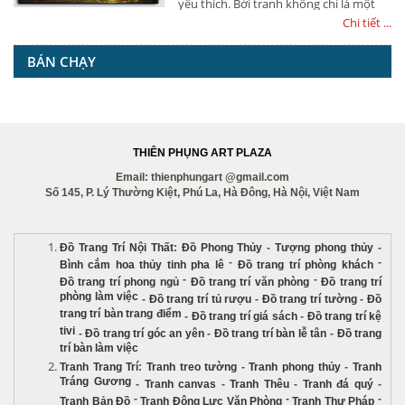
yêu thích. Bởi tranh không chỉ là một
sản phẩm trang trí nội thất có tính
Chi tiết ...
thẩm mỹ cao mà còn là một vật phẩm
phong thủy trang trí nội thất có nhiều ý
BÁN CHẠY
nghĩa tốt lành. Đây là mẫu tranh nằm
trong bộ sựu tập Tranh Phong Thủy.
Vậy, ý nghĩa phong thủy của tranh
Tráng Gương Thuận buồm xuôi gió là
gì? Hãy cùng artplaza.vn khám phá
trong bài viết này nhé.
THIÊN PHỤNG ART PLAZA
Email: thienphungart @gmail.com
Số 145, P. Lý Thường Kiệt, Phú La, Hà Đông, Hà Nội, Việt Nam
Đồ Trang Trí Nội Thất
:
Đồ Phong Thủy
-
Tượng phong thủy
-
-
-
Bình cắm hoa thủy tinh pha lê
Đồ trang trí phòng khách
-
-
Đồ trang trí phong ngủ
Đồ trang trí văn phòng
Đồ trang trí
phòng làm việc
-
Đồ trang trí tủ rượu
-
Đồ trang trí tường
-
Đồ
trang trí bàn trang điểm
-
Đồ trang trí giá sách
-
Đồ trang trí kệ
tivi
-
Đồ trang trí góc an yên
-
Đồ trang trí bàn lễ tân
-
Đồ trang
trí bàn làm việc
Tranh Trang Trí
:
Tranh treo tường
-
Tranh phong thủy
-
Tranh
Tráng Gương
-
Tranh canvas
-
Tranh Thêu
-
Tranh đá quý
-
-
-
-
Tranh Bản Đồ
Tranh Động Lực Văn Phòng
Tranh Thư Pháp