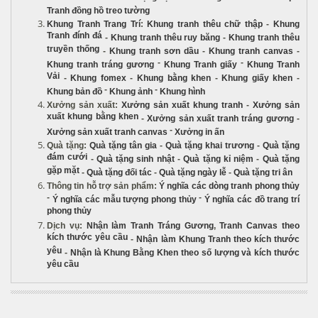
Tranh đồng hồ treo tường
Khung Tranh Trang Trí
:
Khung tranh thêu chữ thập
-
Khung
Tranh đính đá
-
Khung tranh thêu ruy băng
-
Khung tranh thêu
truyền thống
-
Khung tranh sơn dầu
-
Khung tranh canvas
-
-
-
Khung tranh tráng gương
Khung Tranh giấy
Khung Tranh
Vải
-
Khung fomex
-
Khung bằng khen
-
Khung giấy khen
-
-
-
Khung bản đồ
Khung ảnh
Khung hình
Xưởng sản xuất
:
Xưởng sản xuất khung tranh
-
Xưởng sản
xuất khung bằng khen
-
Xưởng sản xuất tranh tráng gương
-
-
Xưởng sản xuất tranh canvas
Xưởng in ấn
Quà tặng
:
Quà tặng tân gia
-
Quà tặng khai trương
-
Quà tặng
đám cưới
-
Quà tặng sinh nhật
-
Quà tặng kỉ niệm
-
Quà tặng
gặp mặt
-
Quà tặng đối tác
-
Quà tặng ngày lễ
-
Quà tặng tri ân
Thông tin hỗ trợ sản phẩm
:
Ý nghĩa các dòng tranh phong thủy
-
-
Ý nghĩa các mẫu tượng phong thủy
Ý nghĩa các đồ trang trí
phong thủy
Dịch vụ
:
Nhận làm Tranh Tráng Gương
,
Tranh Canvas theo
kích thước yêu cầu
-
Nhận làm Khung Tranh theo kích thước
yêu
-
Nhận là Khung Bằng Khen theo số lượng và kích thước
yêu cầu