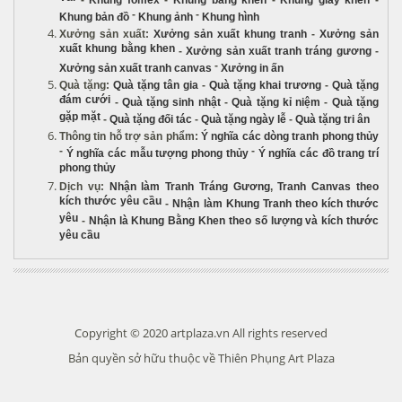
-
Khung fomex
-
Khung bằng khen
-
Khung giấy khen
-
-
-
Khung bản đồ
Khung ảnh
Khung hình
Xưởng sản xuất
:
Xưởng sản xuất khung tranh
-
Xưởng sản
xuất khung bằng khen
-
Xưởng sản xuất tranh tráng gương
-
-
Xưởng sản xuất tranh canvas
Xưởng in ấn
Quà tặng
:
Quà tặng tân gia
-
Quà tặng khai trương
-
Quà tặng
đám cưới
-
Quà tặng sinh nhật
-
Quà tặng kỉ niệm
-
Quà tặng
gặp mặt
-
Quà tặng đối tác
-
Quà tặng ngày lễ
-
Quà tặng tri ân
Thông tin hỗ trợ sản phẩm
:
Ý nghĩa các dòng tranh phong thủy
-
-
Ý nghĩa các mẫu tượng phong thủy
Ý nghĩa các đồ trang trí
phong thủy
Dịch vụ
:
Nhận làm Tranh Tráng Gương
,
Tranh Canvas theo
kích thước yêu cầu
-
Nhận làm Khung Tranh theo kích thước
yêu
-
Nhận là Khung Bằng Khen theo số lượng và kích thước
yêu cầu
Copyright © 2020 artplaza.vn All rights reserved
Bản quyền sở hữu thuộc về Thiên Phụng Art Plaza