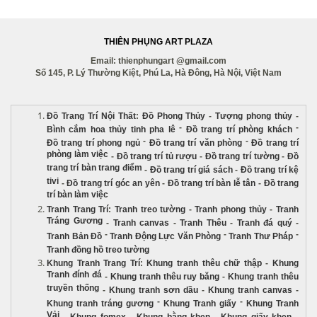
THIÊN PHỤNG ART PLAZA
Email: thienphungart @gmail.com
Số 145, P. Lý Thường Kiệt, Phú La, Hà Đông, Hà Nội, Việt Nam
Đồ Trang Trí Nội Thất
:
Đồ Phong Thủy
-
Tượng phong thủy
-
-
-
Bình cắm hoa thủy tinh pha lê
Đồ trang trí phòng khách
-
-
Đồ trang trí phong ngủ
Đồ trang trí văn phòng
Đồ trang trí
phòng làm việc
-
Đồ trang trí tủ rượu
-
Đồ trang trí tường
-
Đồ
trang trí bàn trang điểm
-
Đồ trang trí giá sách
-
Đồ trang trí kệ
tivi
-
Đồ trang trí góc an yên
-
Đồ trang trí bàn lễ tân
-
Đồ trang
trí bàn làm việc
Tranh Trang Trí
:
Tranh treo tường
-
Tranh phong thủy
-
Tranh
Tráng Gương
-
Tranh canvas
-
Tranh Thêu
-
Tranh đá quý
-
-
-
-
Tranh Bản Đồ
Tranh Động Lực Văn Phòng
Tranh Thư Pháp
Tranh đồng hồ treo tường
Khung Tranh Trang Trí
:
Khung tranh thêu chữ thập
-
Khung
Tranh đính đá
-
Khung tranh thêu ruy băng
-
Khung tranh thêu
truyền thống
-
Khung tranh sơn dầu
-
Khung tranh canvas
-
-
-
Khung tranh tráng gương
Khung Tranh giấy
Khung Tranh
Vải