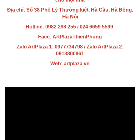
Địa chỉ:
Số 38 Phố Lý Thường kiệt, Hà Cầu, Hà Đông,
Hà Nội
Hotline: 0982 298 255 / 024 6659 5599
Face:
ArtPlazaThienPhung
Zalo ArtPlaza 1: 0977734798 / Zalo ArtPlaza 2:
0913800961
Web:
artplaza.vn