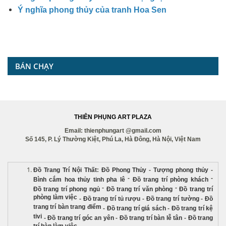
Ý nghĩa phong thủy của tranh Hoa Sen
BÁN CHẠY
THIÊN PHỤNG ART PLAZA
Email: thienphungart @gmail.com
Số 145, P. Lý Thường Kiệt, Phú La, Hà Đông, Hà Nội, Việt Nam
Đồ Trang Trí Nội Thất
:
Đồ Phong Thủy
-
Tượng phong thủy
-
-
-
Bình cắm hoa thủy tinh pha lê
Đồ trang trí phòng khách
-
-
Đồ trang trí phong ngủ
Đồ trang trí văn phòng
Đồ trang trí
phòng làm việc
-
Đồ trang trí tủ rượu
-
Đồ trang trí tường
-
Đồ
trang trí bàn trang điểm
-
Đồ trang trí giá sách
-
Đồ trang trí kệ
tivi
-
Đồ trang trí góc an yên
-
Đồ trang trí bàn lễ tân
-
Đồ trang