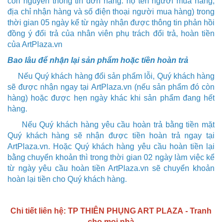
còn nguyên thông tin đơn hàng: họ tên người mua hàng,
địa chỉ nhận hàng và số điện thoại người mua hàng) trong
thời gian 05 ngày kể từ ngày nhận được thông tin phản hồi
đồng ý đổi trả của nhân viên phụ trách đổi trả, hoàn tiền
của
ArtPlaza.vn
Bao lâu để nhận lại sản phẩm hoặc tiền hoàn trả
Nếu
Quý
khách hàng đổi sản phẩm lỗi,
Quý
khách hàng
sẽ được nhận ngay tại
ArtPlaza.vn
(nếu sản phẩm đó còn
hàng) hoặc được hẹn ngày khác khi sản phẩm đang hết
hàng.
Nếu Quý khách hàng yêu cầu hoàn trả bằng tiền mặt
Quý
khách hàng sẽ nhận được tiền hoàn trả ngay tại
ArtPlaza.vn
. Hoặc
Quý
khách hàng yêu cầu hoàn tiền lại
bằng chuyển khoản thì trong thời gian 02 ngày làm việc kể
từ ngày yêu cầu hoàn tiền
ArtPlaza.vn
sẽ chuyển khoản
hoàn lại tiền cho
Quý
khách hàng.
Chi tiết liên hệ:
TP THIÊN PHỤNG ART PLAZA
- Tranh
cho mọi nhà