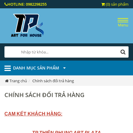
HOTLINE:
0982298255
(0) sản phẩm
Menu
DANH MỤC SẢN PHẨM
Trang chủ
Chính sách đổi trả hàng
CHÍNH SÁCH ĐỔI TRẢ HÀNG
CAM KẾT KHÁCH HÀNG:
TP THIÊN PHỤNG ART PLAZA