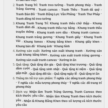
trí bàn làm việc
Tranh Trang Trí
:
Tranh treo tường
-
Tranh phong thủy
-
Tranh
Tráng Gương
-
Tranh canvas
-
Tranh Thêu
-
Tranh đá quý
-
-
-
-
Tranh Bản Đồ
Tranh Động Lực Văn Phòng
Tranh Thư Pháp
Tranh đồng hồ treo tường
Khung Tranh Trang Trí
:
Khung tranh thêu chữ thập
-
Khung
Tranh đính đá
-
Khung tranh thêu ruy băng
-
Khung tranh thêu
truyền thống
-
Khung tranh sơn dầu
-
Khung tranh canvas
-
-
-
Khung tranh tráng gương
Khung Tranh giấy
Khung Tranh
Vải
-
Khung fomex
-
Khung bằng khen
-
Khung giấy khen
-
-
-
Khung bản đồ
Khung ảnh
Khung hình
Xưởng sản xuất
:
Xưởng sản xuất khung tranh
-
Xưởng sản
xuất khung bằng khen
-
Xưởng sản xuất tranh tráng gương
-
-
Xưởng sản xuất tranh canvas
Xưởng in ấn
Quà tặng
:
Quà tặng tân gia
-
Quà tặng khai trương
-
Quà tặng
đám cưới
-
Quà tặng sinh nhật
-
Quà tặng kỉ niệm
-
Quà tặng
gặp mặt
-
Quà tặng đối tác
-
Quà tặng ngày lễ
-
Quà tặng tri ân
Thông tin hỗ trợ sản phẩm
:
Ý nghĩa các dòng tranh phong thủy
-
-
Ý nghĩa các mẫu tượng phong thủy
Ý nghĩa các đồ trang trí
phong thủy
Dịch vụ
:
Nhận làm Tranh Tráng Gương
,
Tranh Canvas theo
kích thước yêu cầu
-
Nhận làm Khung Tranh theo kích thước
yêu
-
Nhận là Khung Bằng Khen theo số lượng và kích thước
yêu cầu