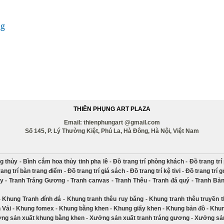
ng
THIÊN PHỤNG ART PLAZA
Email: thienphungart @gmail.com
Số 145, P. Lý Thường Kiệt, Phú La, Hà Đông, Hà Nội, Việt Nam
g thủy
-
Bình cắm hoa thủy tinh pha lê
-
Đồ trang trí phòng khách
-
Đồ trang tr
rang trí bàn trang điểm
-
Đồ trang trí giá sách
-
Đồ trang trí kệ tivi
-
Đồ trang trí 
ủy
-
Tranh Tráng Gương
-
Tranh canvas
-
Tranh Thêu
-
Tranh đá quý
-
Tranh Bả
-
Khung Tranh đính đá
-
Khung tranh thêu ruy băng
-
Khung tranh thêu truyền 
 Vải
-
Khung fomex
-
Khung bằng khen
-
Khung giấy khen
-
Khung bản đồ
-
Khun
ng sản xuất khung bằng khen
-
Xưởng sản xuất tranh tráng gương
-
Xưởng sản