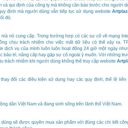
m và qui định của công ty mà không cần báo trước cho người d
quy định mà người dùng vẫn tiếp tục sử dụng website
Artplaz
ổi đó.
 mà nó cung cấp. Trong trường hợp có các sự cố về mạng Inte
ng chịu trách nhiệm cho việc mất dữ liệu có thể xảy ra.
T
e dịch vụ của mình luôn luôn hoạt động 24 giờ một ngày như
 bảo trì, nâng cấp hay gặp sự cố ngoài ý muốn. Với những tr
ịu trách nhiệm khi người dùng không thể truy cập website
Artpl
thay đổi các điều kiện sử dụng hay các quy định, thể lệ liên
ông dân Việt Nam và đang sinh sống trên lãnh thổ Việt Nam.
dùng sẽ được quyền mua sản phẩm với đúng các chi tiết công