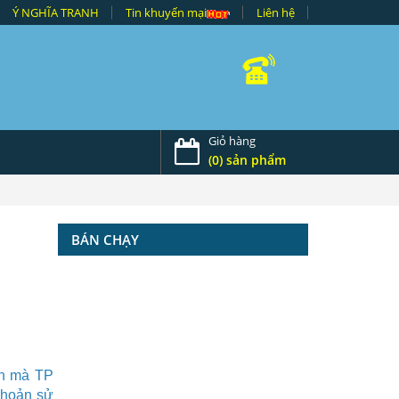
Ý NGHĨA TRANH
Tin khuyến mại
Liên hệ
Giỏ hàng
(0) sản phẩm
BÁN CHẠY
nh mà
TP
khoản sử