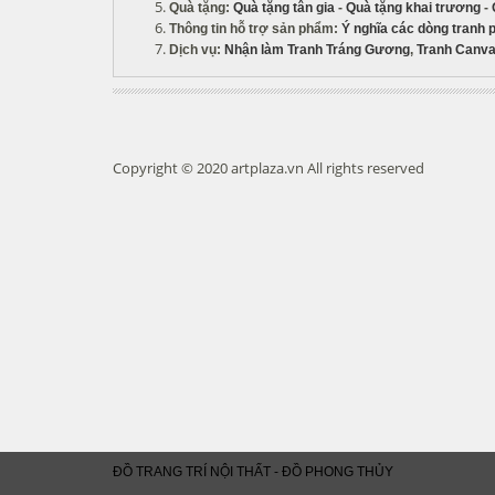
Quà tặng
:
Quà tặng tân gia
-
Quà tặng khai trương
-
Thông tin hỗ trợ sản phẩm
:
Ý nghĩa các dòng tranh 
Dịch vụ
:
Nhận làm Tranh Tráng Gương
,
Tranh Canva
Copyright © 2020 artplaza.vn All rights reserved
ĐỒ TRANG TRÍ NỘI THẤT - ĐỒ PHONG THỦY