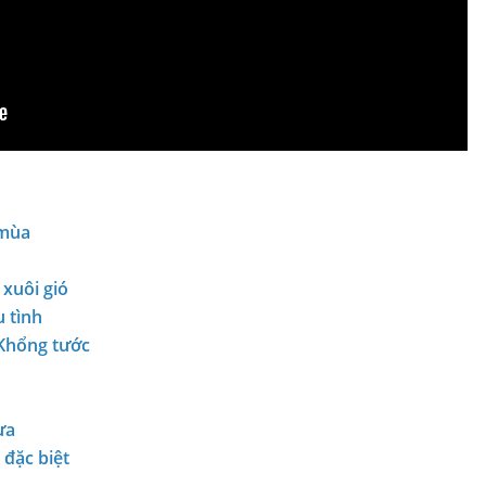
 mùa
xuôi gió
 tình
 Khổng tước
ựa
 đặc biệt