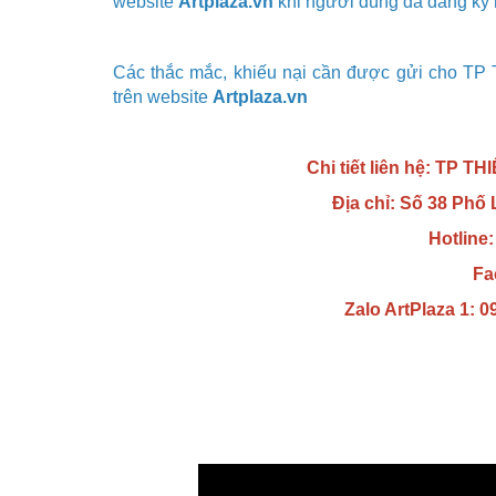
website
Artplaza.vn
khi người dùng đã đăng ký
Các thắc mắc, khiếu nại cần được gửi cho
TP 
trên website
Artplaza.vn
Chi tiết liên hệ:
TP TH
Địa chỉ:
Số 38 Phố 
Hotline
Fa
Zalo ArtPlaza 1: 