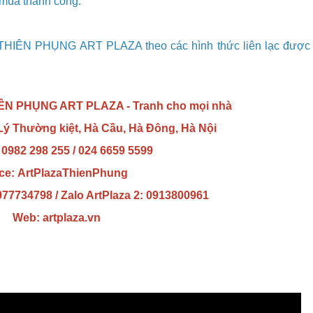
 mua thành công.
THIÊN PHỤNG ART PLAZA
theo các hình thức liên lạc được
IÊN PHỤNG ART PLAZA
- Tranh cho mọi nhà
Lý Thường kiệt, Hà Cầu, Hà Đông, Hà Nội
: 0982 298 255 / 024 6659 5599
ce:
ArtPlazaThienPhung
0977734798 / Zalo ArtPlaza 2: 0913800961
Web:
artplaza.vn