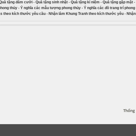
Quà tặng đám cưới
-
Quà tặng sinh nhật
-
Quà tặng kỉ niệm
-
Quà tặng gặp mặt
-
phong thủy
-
Ý nghĩa các mẫu tượng phong thủy
-
Ý nghĩa các đồ trang trí phong
s theo kích thước yêu cầu
-
Nhận làm Khung Tranh theo kích thước yêu
-
Nhận 
Thống 