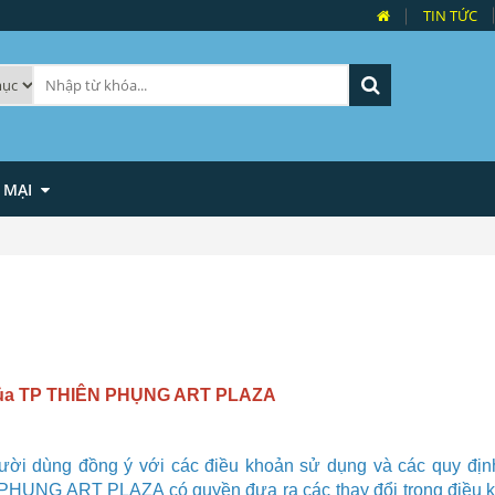
TIN TỨC
 MẠI
của TP THIÊN PHỤNG ART PLAZA
gười dùng đồng ý với các điều khoản sử dụng và các quy đị
 PHỤNG ART PLAZA
có quyền đưa ra các thay đổi trong điều 