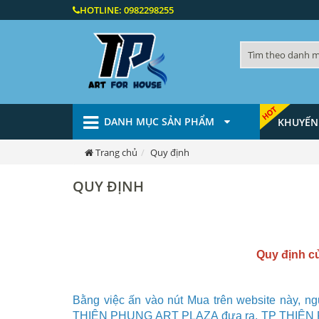
HOTLINE:
0982298255
DANH MỤC SẢN PHẨM
KHUYẾN
Trang chủ
Quy định
QUY ĐỊNH
Quy định 
Bằng việc ấn vào nút Mua trên website này, n
THIÊN PHỤNG ART PLAZA
đưa ra.
TP THIÊN