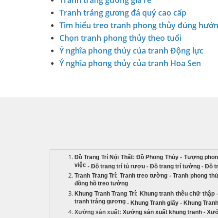
Tranh tráng gương giá rẻ
Tranh tráng gương đá quý cao cấp
Tìm hiểu treo tranh phong thủy đúng hướ
Chọn tranh phong thủy theo tuổi
Ý nghĩa phong thủy của tranh Động lực
Ý nghĩa phong thủy của tranh Hoa Sen
Đồ Trang Trí Nội Thất
:
Đồ Phong Thủy
-
Tượng phon
việc
-
Đồ trang trí tủ rượu
-
Đồ trang trí tường
-
Đồ t
Tranh Trang Trí
:
Tranh treo tường
-
Tranh phong th
đồng hồ treo tường
Khung Tranh Trang Trí
:
Khung tranh thêu chữ thập
tranh tráng gương
-
Khung Tranh giấy
-
Khung Tranh
Xưởng sản xuất
:
Xưởng sản xuất khung tranh
-
Xưở