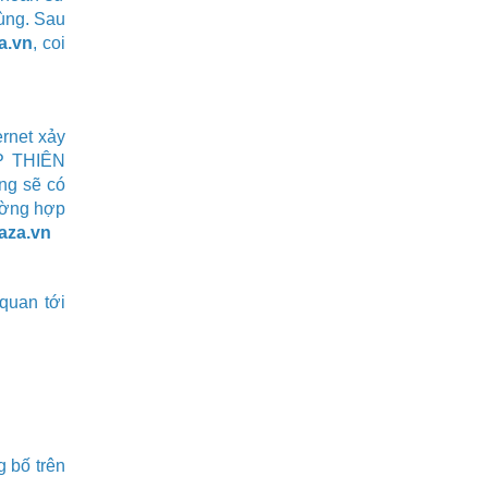
ùng. Sau
a.vn
, coi
rnet xảy
P THIÊN
ng sẽ có
ường hợp
aza.v
n
 quan tới
 bố trên