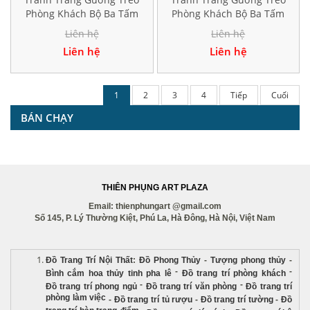
Phòng Khách Bộ Ba Tấm
Phòng Khách Bộ Ba Tấm
Hiện Đại TK194
Hiện Đại TK166
Liên hệ
Liên hệ
Liên hệ
Liên hệ
1
2
3
4
Tiếp
Cuối
BÁN CHẠY
THIÊN PHỤNG ART PLAZA
Email: thienphungart @gmail.com
Số 145, P. Lý Thường Kiệt, Phú La, Hà Đông, Hà Nội, Việt Nam
Đồ Trang Trí Nội Thất
:
Đồ Phong Thủy
-
Tượng phong thủy
-
-
-
Bình cắm hoa thủy tinh pha lê
Đồ trang trí phòng khách
-
-
Đồ trang trí phong ngủ
Đồ trang trí văn phòng
Đồ trang trí
phòng làm việc
-
Đồ trang trí tủ rượu
-
Đồ trang trí tường
-
Đồ