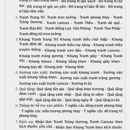
trang trí bàn trang điểm
-
Đồ trang trí giá sách
-
Đồ trang trí kệ
tivi
-
Đồ trang trí góc an yên
-
Đồ trang trí bàn lễ tân
-
Đồ trang
trí bàn làm việc
Tranh Trang Trí
:
Tranh treo tường
-
Tranh phong thủy
-
Tranh
Tráng Gương
-
Tranh canvas
-
Tranh Thêu
-
Tranh đá quý
-
-
-
-
Tranh Bản Đồ
Tranh Động Lực Văn Phòng
Tranh Thư Pháp
Tranh đồng hồ treo tường
Khung Tranh Trang Trí
:
Khung tranh thêu chữ thập
-
Khung
Tranh đính đá
-
Khung tranh thêu ruy băng
-
Khung tranh thêu
truyền thống
-
Khung tranh sơn dầu
-
Khung tranh canvas
-
-
-
Khung tranh tráng gương
Khung Tranh giấy
Khung Tranh
Vải
-
Khung fomex
-
Khung bằng khen
-
Khung giấy khen
-
-
-
Khung bản đồ
Khung ảnh
Khung hình
Xưởng sản xuất
:
Xưởng sản xuất khung tranh
-
Xưởng sản
xuất khung bằng khen
-
Xưởng sản xuất tranh tráng gương
-
-
Xưởng sản xuất tranh canvas
Xưởng in ấn
Quà tặng
:
Quà tặng tân gia
-
Quà tặng khai trương
-
Quà tặng
đám cưới
-
Quà tặng sinh nhật
-
Quà tặng kỉ niệm
-
Quà tặng
gặp mặt
-
Quà tặng đối tác
-
Quà tặng ngày lễ
-
Quà tặng tri ân
Thông tin hỗ trợ sản phẩm
:
Ý nghĩa các dòng tranh phong thủy
-
-
Ý nghĩa các mẫu tượng phong thủy
Ý nghĩa các đồ trang trí
phong thủy
Dịch vụ
:
Nhận làm Tranh Tráng Gương
,
Tranh Canvas theo
kích thước yêu cầu
-
Nhận làm Khung Tranh theo kích thước