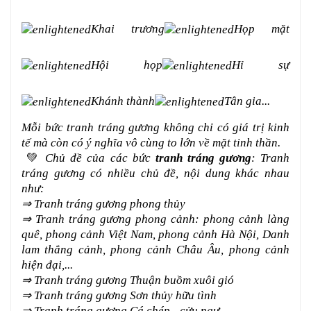
Khai trương
Họp mặt
Hội họp
Hỉ sự
Khánh thành
Tân gia...
Mỗi bức tranh tráng gương không chỉ có giá trị kinh
tế mà còn có ý nghĩa vô cùng to lớn về mặt tinh thần.
💚
Chủ đề của các bức
tranh tráng gương
: Tranh
tráng gương có nhiều chủ đề, nội dung khác nhau
như:
⇒ Tranh tráng gương phong thủy
⇒ Tranh tráng gương phong cảnh: phong cảnh làng
quê, phong cảnh Việt Nam, phong cảnh Hà Nội, Danh
lam thắng cảnh, phong cảnh Châu Âu, phong cảnh
hiện đại,...
⇒ Tranh tráng gương Thuận buồm xuôi gió
⇒ Tranh tráng gương Sơn thủy hữu tình
⇒ Tranh tráng gương Cá chép - cửu ngư