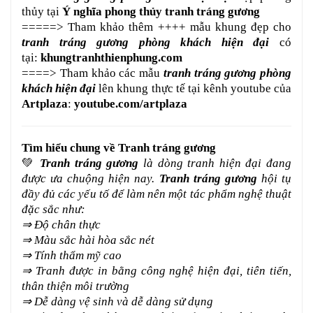
thủy tại
Ý nghĩa phong thủy tranh tráng gương
=====> Tham khảo thêm ++++ mẫu khung đẹp cho
tranh tráng gương phòng khách hiện đại
có
tại:
khungtranhthienphung.com
====> Tham khảo các mẫu
tranh tráng gương phòng
khách hiện đại
lên khung thực tế tại kênh youtube của
Artplaza
:
youtube.com/artplaza
Tìm hiểu chung về Tranh tráng gương
💚
Tranh tráng gương
là dòng tranh hiện đại đang
được ưa chuộng hiện nay.
Tranh tráng gương
hội tụ
đầy đủ các yếu tố để làm nên một tác phẩm nghệ thuật
đặc sắc như:
⇒ Độ chân thực
⇒ Màu sắc hài hòa sắc nét
⇒ Tính thẩm mỹ cao
⇒ Tranh được in bằng công nghệ hiện đại, tiên tiến,
thân thiện môi trường
⇒ Dễ dàng vệ sinh và dễ dàng sử dụng