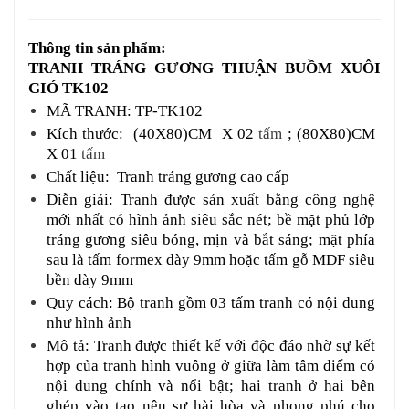
Thông tin sản phẩm:
TRANH TRÁNG GƯƠNG THUẬN BUỒM XUÔI
GIÓ TK102
MÃ TRANH: TP-TK102
Kích thước: (40X80)CM X 02
tấm
; (80X80)CM
X 01
tấm
Chất liệu: Tranh tráng gương cao cấp
Diễn giải: Tranh được sản xuất bằng công nghệ
mới nhất có hình ảnh siêu sắc nét; bề mặt phủ lớp
tráng gương siêu bóng, mịn và bắt sáng; mặt phía
sau là tấm formex dày 9mm hoặc tấm gỗ MDF siêu
bền dày 9mm
Quy cách: Bộ tranh gồm 03 tấm tranh có nội dung
như hình ảnh
Mô tả: Tranh được thiết kế với độc đáo nhờ sự kết
hợp của tranh hình vuông ở giữa làm tâm điểm có
nội dung chính và nổi bật; hai tranh ở hai bên
ghép vào tạo nên sự hài hòa và phong phú cho