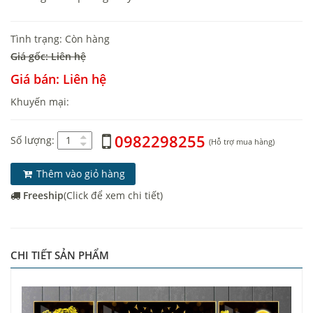
Tình trạng: Còn hàng
Giá gốc: Liên hệ
Giá bán: Liên hệ
Khuyến mại:
0982298255
Số lượng:
(Hỗ trợ mua hàng)
Thêm vào giỏ hàng
Freeship
(Click để xem chi tiết)
CHI TIẾT SẢN PHẨM