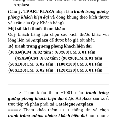
Artplaza
(Chú ý:
TP ART PLAZA
nhận làm
tranh tráng gương
phòng khách hiện đại
và
đóng khung
theo kích thước
yêu cầu của Quý Khách hàng)
Một số kích thước tham khảo:
Quý khách hàng lựa chọn các kích thước khác vui
lòng liên hệ
Artplaza
để được báo giá tốt nhất.
Bộ tranh tráng gương phòng khách hiện đại
(30X60)CM X 02 tấm ; (60x60)CM X 01 tấm
(45X90)CM X 02 tấm ; (90x90)CM X 01 tấm
(50X100)CM X 02 tấm ; (100x100)CM X 01 tấm
(60X120)CM X 02 tấm ; (120x120)CM X 01 tấm
====> Tham khảo thêm +1001 mẫu
tranh tráng
gương phòng khách hiện đại
được Artplaza sản xuất
trực tiếp và phân phối tại
Catalogue Artplaza
====> Tham khảo thêm ++++ thông tin về chọn
tranh tráng gương phòng khách hiện đại
hợp phong