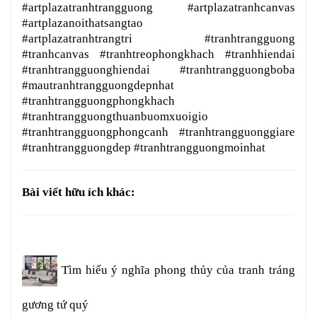
#artplazatranhtrangguong #artplazatranhcanvas
#artplazanoithatsangtao
#artplazatranhtrangtri #tranhtrangguong
#tranhcanvas #tranhtreophongkhach #tranhhiendai
#tranhtrangguonghiendai #tranhtrangguongboba
#mautranhtrangguongdepnhat
#tranhtrangguongphongkhach
#tranhtrangguongthuanbuomxuoigio
#tranhtrangguongphongcanh #tranhtrangguonggiare
#tranhtrangguongdep #tranhtrangguongmoinhat
Bài viết hữu ích khác:
Tìm hiểu ý nghĩa phong thủy của tranh tráng
gương tứ quý