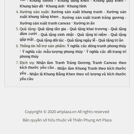
Vải
-
Khung fomex
-
Khung bằng khen
-
Khung giấy khen
-
-
-
Khung bản đồ
Khung ảnh
Khung hình
Xưởng sản xuất
:
Xưởng sản xuất khung tranh
-
Xưởng sản
xuất khung bằng khen
-
Xưởng sản xuất tranh tráng gương
-
-
Xưởng sản xuất tranh canvas
Xưởng in ấn
Quà tặng
:
Quà tặng tân gia
-
Quà tặng khai trương
-
Quà tặng
đám cưới
-
Quà tặng sinh nhật
-
Quà tặng kỉ niệm
-
Quà tặng
gặp mặt
-
Quà tặng đối tác
-
Quà tặng ngày lễ
-
Quà tặng tri ân
Thông tin hỗ trợ sản phẩm
:
Ý nghĩa các dòng tranh phong thủy
-
-
Ý nghĩa các mẫu tượng phong thủy
Ý nghĩa các đồ trang trí
phong thủy
Dịch vụ
:
Nhận làm Tranh Tráng Gương
,
Tranh Canvas theo
kích thước yêu cầu
-
Nhận làm Khung Tranh theo kích thước
yêu
-
Nhận là Khung Bằng Khen theo số lượng và kích thước
yêu cầu
Copyright © 2020 artplaza.vn All rights reserved
Bản quyền sở hữu thuộc về Thiên Phụng Art Plaza