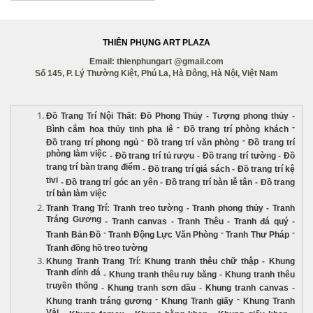
THIÊN PHỤNG ART PLAZA
Email: thienphungart @gmail.com
Số 145, P. Lý Thường Kiệt, Phú La, Hà Đông, Hà Nội, Việt Nam
Đồ Trang Trí Nội Thất
:
Đồ Phong Thủy
-
Tượng phong thủy
-
-
-
Bình cắm hoa thủy tinh pha lê
Đồ trang trí phòng khách
-
-
Đồ trang trí phong ngủ
Đồ trang trí văn phòng
Đồ trang trí
phòng làm việc
-
Đồ trang trí tủ rượu
-
Đồ trang trí tường
-
Đồ
trang trí bàn trang điểm
-
Đồ trang trí giá sách
-
Đồ trang trí kệ
tivi
-
Đồ trang trí góc an yên
-
Đồ trang trí bàn lễ tân
-
Đồ trang
trí bàn làm việc
Tranh Trang Trí
:
Tranh treo tường
-
Tranh phong thủy
-
Tranh
Tráng Gương
-
Tranh canvas
-
Tranh Thêu
-
Tranh đá quý
-
-
-
-
Tranh Bản Đồ
Tranh Động Lực Văn Phòng
Tranh Thư Pháp
Tranh đồng hồ treo tường
Khung Tranh Trang Trí
:
Khung tranh thêu chữ thập
-
Khung
Tranh đính đá
-
Khung tranh thêu ruy băng
-
Khung tranh thêu
truyền thống
-
Khung tranh sơn dầu
-
Khung tranh canvas
-
-
-
Khung tranh tráng gương
Khung Tranh giấy
Khung Tranh