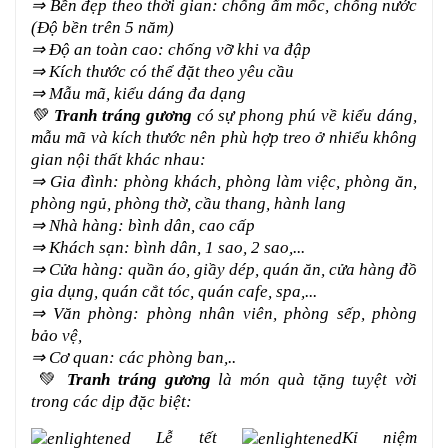
⇒ Bền đẹp theo thời gian: chống ẩm mốc, chống nước
(Độ bền trên 5 năm)
⇒ Độ an toàn cao: chống vỡ khi va đập
⇒ Kích thước có thể đặt theo yêu cầu
⇒ Mẫu mã, kiểu dáng đa dạng
💚
Tranh tráng gương
có sự phong phú về kiểu dáng,
mẫu mã và kích thước nên phù hợp treo ở nhiểu không
gian nội thất khác nhau:
⇒ Gia đình: phòng khách, phòng làm việc, phòng ăn,
phòng ngủ, phòng thờ, cầu thang, hành lang
⇒ Nhà hàng: bình dân, cao cấp
⇒ Khách sạn: bình dân, 1 sao, 2 sao,...
⇒ Cửa hàng: quần áo, giầy dép, quán ăn, cửa hàng đồ
gia dụng, quán cắt tóc, quán cafe, spa,...
⇒ Văn phòng: phòng nhân viên, phòng sếp, phòng
bảo vệ,
⇒ Cơ quan: các phòng ban,..
💚
Tranh tráng gương
là món quà tặng tuyệt vời
trong các dịp đặc biệt:
Lễ tết
Kỉ niệm