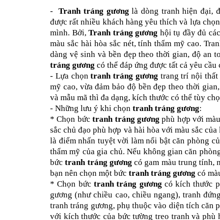
-
Tranh tráng gương
là dòng tranh hiện đại, 
được rất nhiều khách hàng yêu thích và lựa chọn
mình. Bởi,
Tranh tráng gương
hội tụ đầy đủ các
màu sắc hài hòa sắc nét, tính thẩm mỹ cao. Tran
dàng vệ sinh và bền đẹp theo thời gian, độ an t
tráng gương
có thể đáp ứng được tất cả yêu cầu
- Lựa chọn
tranh tráng gương
trang trí nội thấ
mỹ cao, vừa đảm bảo độ bền đẹp theo thời gian, 
và mẫu mã thì đa dạng, kích thước có thể tùy chọ
- Những lưu ý khi chọn
tranh tráng gương
:
* Chọn bức
tranh tráng gương
phù hợp với màu
sắc chủ đạo phù hợp và hài hòa với màu sắc của 
là điểm nhấn tuyệt vời làm nổi bật căn phòng củ
thẩm mỹ của gia chủ. Nếu không gian căn phòng 
bức
tranh tráng gương
có gam màu trung tính, 
bạn nên chọn một bức
tranh tráng gương
có màu
* Chọn bức
tranh tráng gương
có kích thước p
gương (như chiều cao, chiều ngang), tranh đứng
tranh tráng gương, phụ thuộc vào diện tích căn 
với kích thước của bức tường treo tranh và phù 