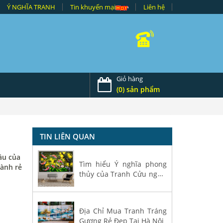
Ý NGHĨA TRANH
Tin khuyến mại
Liên hệ
Giỏ hàng
(0) sản phẩm
TIN LIÊN QUAN
ầu của
Tìm hiểu Ý nghĩa phong
hành rẻ
thủy của Tranh Cửu ngư -
Cá Chép
Địa Chỉ Mua Tranh Tráng
Gương Rẻ Đẹp Tại Hà Nội