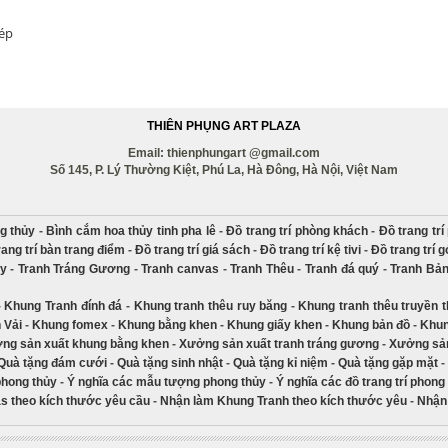
hép
THIÊN PHỤNG ART PLAZA
Email: thienphungart @gmail.com
Số 145, P. Lý Thường Kiệt, Phú La, Hà Đông, Hà Nội, Việt Nam
g thủy
-
Bình cắm hoa thủy tinh pha lê
-
Đồ trang trí phòng khách
-
Đồ trang tr
rang trí bàn trang điểm
-
Đồ trang trí giá sách
-
Đồ trang trí kệ tivi
-
Đồ trang trí 
ủy
-
Tranh Tráng Gương
-
Tranh canvas
-
Tranh Thêu
-
Tranh đá quý
-
Tranh Bả
-
Khung Tranh đính đá
-
Khung tranh thêu ruy băng
-
Khung tranh thêu truyền 
 Vải
-
Khung fomex
-
Khung bằng khen
-
Khung giấy khen
-
Khung bản đồ
-
Khun
ng sản xuất khung bằng khen
-
Xưởng sản xuất tranh tráng gương
-
Xưởng sản
Quà tặng đám cưới
-
Quà tặng sinh nhật
-
Quà tặng kỉ niệm
-
Quà tặng gặp mặt
-
phong thủy
-
Ý nghĩa các mẫu tượng phong thủy
-
Ý nghĩa các đồ trang trí phong
s theo kích thước yêu cầu
-
Nhận làm Khung Tranh theo kích thước yêu
-
Nhận 