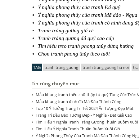
Ý nghĩa phong thủy của tranh Đá quý
Ý nghĩa phong thủy của tranh Mã đáo - Ngựa
Ý nghĩa phong thủy của tranh có hình dạng đặ
Tranh tráng gương giá rẻ
Tranh tráng gương đá quý cao cấp
Tìm hiểu treo tranh phong thủy đúng hướng
Chọn tranh phong thủy theo tuổi
TAG
tranh trang guong
tranh trang guong ha noi
tra
Tin cùng chuyên mục
Mẫu khung tranh thêu chữ thập tứ quý Tùng Cúc Trúc 
Mẫu khung tranh đính đá Mã Đáo Thành Công
Top 10 Ý Tưởng Trang Trí Tết 2024 Ấn Tượng Đẹp Mắt
Trang Trí Đầu Báo Tường Đẹp - Ý Nghĩa - Đạt Giải Cao
Tìm Hiểu Ý Nghĩa Tranh Tráng Gương Thuận Buồm Xuôi
Tìm Hiểu Ý Nghĩa Tranh Thuận Buồm Xuôi Gió
Ý Nghĩa Phong Thủy Của Tranh Mã Đáo Thành Công Ng