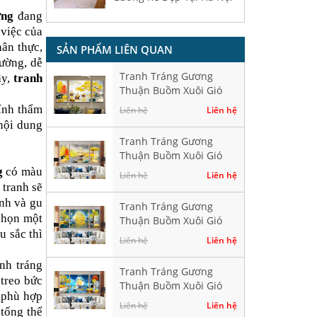
ơng
đang
 việc của
hân thực,
SẢN PHẨM LIÊN QUAN
rường, dễ
Tranh Tráng Gương
ậy,
tranh
Thuận Buồm Xuôi Gió
Hiện Đại HD40276
ính thẩm
Liên hệ
Liên hệ
 nội dung
Tranh Tráng Gương
Thuận Buồm Xuôi Gió
Hiện Đại HD40282
g
có màu
Liên hệ
Liên hệ
 tranh sẽ
ính và gu
Tranh Tráng Gương
chọn một
Thuận Buồm Xuôi Gió
 sắc thì
Hiện Đại HD40384
Liên hệ
Liên hệ
nh tráng
Tranh Tráng Gương
 treo bức
Thuận Buồm Xuôi Gió
h phù hợp
Hiện Đại HD41520
Liên hệ
Liên hệ
 tổng thể