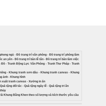
í phong ngủ
-
Đồ trang trí văn phòng
-
Đồ trang trí phòng làm
góc an yên
-
Đồ trang trí bàn lễ tân
-
Đồ trang trí bàn làm việc
n Đồ
-
Tranh Động Lực Văn Phòng
-
Tranh Thư Pháp
-
Tranh
thống
-
Khung tranh sơn dầu
-
Khung tranh canvas
-
Khung
g ảnh
-
Khung hình
 xuất tranh canvas
-
Xưởng in ấn
Quà tặng đối tác
-
Quà tặng ngày lễ
-
Quà tặng tri ân
 thủy
là Khung Bằng Khen theo số lượng và kích thước yêu cầu