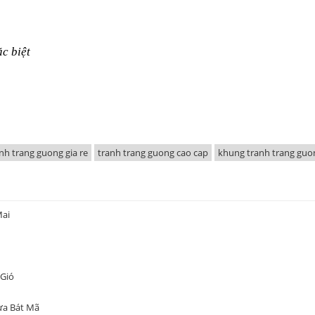
c biệt
nh trang guong gia re
tranh trang guong cao cap
khung tranh trang guo
Mai
 Gió
ựa Bát Mã