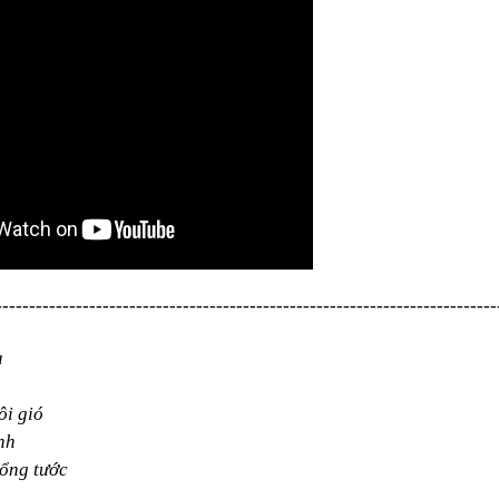
---------------------------------------------------------------------------
a
ôi gió
nh
hổng tước