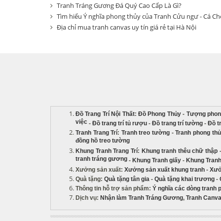
Tranh Tráng Gương Đá Quý Cao Cấp Là Gì?
Tìm hiểu Ý nghĩa phong thủy của Tranh Cửu ngư - Cá C
Địa chỉ mua tranh canvas uy tín giá rẻ tại Hà Nội
Đồ Trang Trí Nội Thất
:
Đồ Phong Thủy
-
Tượng phon
việc
-
Đồ trang trí tủ rượu
-
Đồ trang trí tường
-
Đồ t
Tranh Trang Trí
:
Tranh treo tường
-
Tranh phong th
đồng hồ treo tường
Khung Tranh Trang Trí
:
Khung tranh thêu chữ thập
tranh tráng gương
-
Khung Tranh giấy
-
Khung Tranh
Xưởng sản xuất
:
Xưởng sản xuất khung tranh
-
Xưở
Quà tặng
:
Quà tặng tân gia
-
Quà tặng khai trương
-
Thông tin hỗ trợ sản phẩm
:
Ý nghĩa các dòng tranh 
Dịch vụ
:
Nhận làm Tranh Tráng Gương
,
Tranh Canva