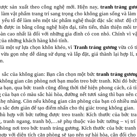
được sản xuất theo công nghệ mới. Hiện nay,
tranh tráng gư
 làm vật phẩm trang trí sang trọng cho không gian sống và làm
 yếu tố để làm nên một tác phẩm nghệ thuật đặc sắc như: độ c
h được in bằng công nghệ hiện đại, tiên tiến, thân thiện môi t
oàn cao nhất là đối với những gia đình có con nhỏ. Chính vì v
 của những khách hàng khó tính.
t là một sự lựa chọn khôn khéo, vì
Tranh tráng gương
vừa có t
vừa gọn nhẹ dễ dàng sử dụng và lắp đặt, giá thành lại hợp lí,
n.
 sắc của không gian: Bạn cần chọn một bức
tranh tráng gươn
không gian căn phòng nơi bạn muốn treo bức tranh. Khi đó bức
a bạn, qua bức tranh cũng đồng thời thể hiện phong cách, cá t
của bạn có màu sắc hài hòa, đường nết tươi sáng thì bạn nên 
nhẹ nhàng. Còn nếu không gian căn phòng của bạn có nhiều màu
 sắc đơn giản để tạo điểm nhấn cho thị giác trong không gian.
hù hợp với bức tường được treo tranh: Kích thước của bức tra
, tranh ngang, tranh bộ,…sẽ phụ thuộc vào bức tường – vị trí
phòng nơi treo bức tranh tráng gương. Kích thước của bức tran
hợp với diện tích căn phòng sẽ tạo nên sự hài hòa, cân đối cho