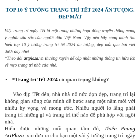
TOP 10 Ý TƯỞNG TRANG TRÍ TẾT 2024 ẤN TƯỢNG,
ĐẸP MẮT
Việc trang trí ngày Tết là một trong những hoạt động truyền thống mang
ý nghĩa sâu sắc của người dân Việt Nam. Vậy nên hãy cùng mình tìm
hiểu top 10 ý tưởng trang trí tết 2024 ấn tượng, đẹp mắt qua bài viết
dưới đây nhé!
*Theo dõi
artplaza.vn
thường xuyên để cập nhật những thông tin hữu ích
về mẹo trang trí nhà cửa nhé.
*
Trang trí Tết 2024
có quan trọng không?
Vào dịp
Tết
đến, nhà nhà nô nức dọn dẹp, trang trí lại
không gian sống của mình để bước sang một năm mới với
nhiều hy vọng và mong ước. Nhiều người lo lắng phải
trang trí những gì và trang trí thế nào để phù hợp với ngôi
nhà.
Hiểu được những mối quan tâm đó,
Thiên Phụng
ArtPlaza
xin đưa ra cho bạn một vài ý tưởng trang trí ngày