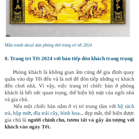
Mẫu tranh decal dán phòng thờ trang trí tết 2024
8.
Trang trí Tết 2024 với bàn tiếp đón khách trang trọng
Phòng khách là không gian ấm cúng để gia đình quay
quần vào dịp Tết đến và là nơi để đón tiếp những vị khách
đến chơi nhà. Vì vậy, việc trang trí chiếc bàn ở phòng
khách là hết sức quan trọng, thể hiện bộ mặt của ngôi nhà
và gia chủ.
Nếu một chiếc bàn nằm ở vị trí trung tâm với
bộ tách
trà
,
hộp mứt
,
đĩa trái cây
,
bình hoa
...
đẹp mắt, thể hiện được
gia chủ là
người chỉnh chu, tươm tất và gây ấn tượng với
khách vào ngày Tết.