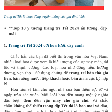
Trang trí Tết là hoạt động truyền thống của gia đình Việt
**
Top 10 ý tưởng trang trí Tết 2024 ấn tượng, đẹp
mắt
1.
Trang trí Tết 2024 với hoa tươi, cây cảnh
Chắc hẳn các bạn đã biết thì trong văn hóa Việt Nam,
nhiều loại hoa được xem là biểu tượng của sự may mắn, tài
lộc và thịnh vượng. Các loại hoa như
đồng tiền, hướng
dương, vạn thọ…Sử dụng chúng để
trang trí bàn thờ gia
tiên, bàn uống nước, tiếp khách hoặc bàn ăn
là cực kỳ hợp
lý.
.
Hoa tươi sẽ làm cho ngôi nhà của bạn thêm rực rỡ và
ngập tràn sắc xuân. Mỗi loài hoa đều mang một ý nghĩa
đặc biệt,
đem đến vận may cho gia chủ
. Và chắc
chắn
không thể thiếu trong dịp Tết đó là hoa mai và đào
,
đây cũng chính là loài hoa tượng trưng cho ngày Tết