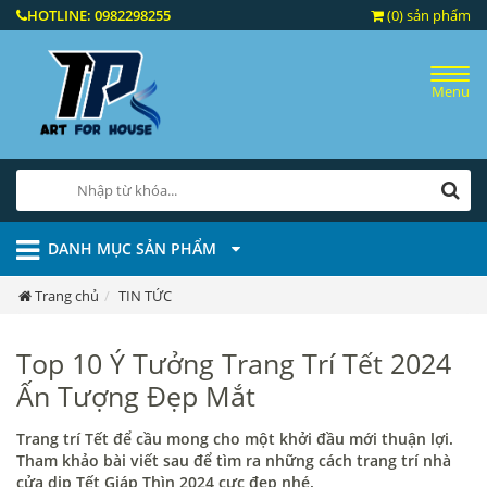
HOTLINE:
0982298255
(0) sản phẩm
Menu
DANH MỤC SẢN PHẨM
Trang chủ
TIN TỨC
Top 10 Ý Tưởng Trang Trí Tết 2024
Ấn Tượng Đẹp Mắt
Trang trí Tết để cầu mong cho một khởi đầu mới thuận lợi.
Tham khảo bài viết sau để tìm ra những cách trang trí nhà
cửa dịp Tết Giáp Thìn 2024 cực đẹp nhé.