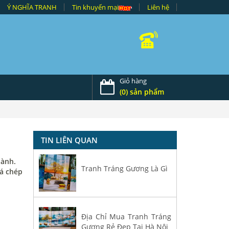
Ý NGHĨA TRANH
Tin khuyến mại
Liên hệ
Giỏ hàng
(0) sản phẩm
TIN LIÊN QUAN
lành.
Tranh Tráng Gương Là Gì
cá chép
Địa Chỉ Mua Tranh Tráng
Gương Rẻ Đẹp Tại Hà Nội