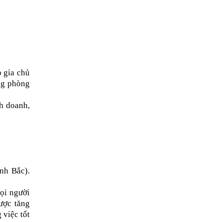
p gia chủ
ng phòng
nh doanh,
nh Bắc).
ọi người
ược tăng
 việc tốt