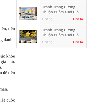
Tranh Tráng Gương
Thuận Buồm Xuôi Gió
Hiện Đại TK897
Liên hệ
Liên hệ
iến, tiền
Tranh Tráng Gương
Thuận Buồm Xuôi Gió
ng danh.
Hiện Đại TK102
Liên hệ
Liên hệ
 sức khỏe
 gia chủ.
h.
n để tiến
 mãn.
iệt cuộc