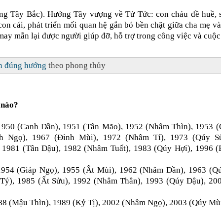
ng Tây Bắc). Hướng Tây vượng về Tử Tức: con cháu đề huề, 
on cái, phát triển mối quan hệ gắn bó bền chặt giữa cha mẹ và
ay mắn lại được người giúp đỡ, hỗ trợ trong công việc và cuộc
nh đúng hướng
theo phong thủy
 nào?
1950 (Canh Dần), 1951 (Tân Mão), 1952 (Nhâm Thìn), 1953 (
nh Ngọ), 1967 (Đinh Mùi), 1972 (Nhâm Tí), 1973 (Qúy S
 1981 (Tân Dậu), 1982 (Nhâm Tuất), 1983 (Qúy Hợi), 1996 (B
1954 (Giáp Ngọ), 1955 (Ât Mùi), 1962 (Nhâm Dần), 1963 (Q
 Tý), 1985 (Ất Sửu), 1992 (Nhâm Thân), 1993 (Qúy Dậu), 20
8 (Mậu Thìn), 1989 (Kỷ Tị), 2002 (Nhâm Ngọ), 2003 (Qúy Mùi)