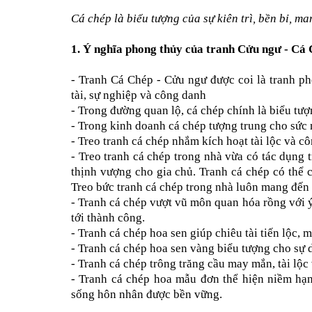
Cá chép là biểu tượng của sự kiên trì, bền bỉ, ma
1. Ý nghĩa phong thủy của
tranh Cửu ngư - Cá
-
Tranh Cá Chép - Cửu ngư
được coi là
tranh p
tài, sự nghiệp và công danh
- Trong đường quan lộ, cá chép chính là biểu tượ
- Trong kinh doanh cá chép tượng trung cho sức 
- Treo tranh cá chép nhắm kích hoạt tài lộc và c
- Treo tranh cá chép trong nhà vừa có tác dụng t
thịnh vượng cho gia chủ. Tranh cá chép có thể c
Treo bức tranh cá chép trong nhà luôn mang đến 
- Tranh cá chép vượt vũ môn quan hóa rồng với ý
tới thành công.
-
Tranh cá chép hoa sen
giúp chiêu tài tiến lộc, 
-
Tranh cá chép hoa sen vàng
biểu tượng cho sự d
-
Tranh cá chép trông trăng
cầu may mắn, tài lộc
-
Tranh cá chép hoa mẫu đơn
thể hiện niềm hạn
sống hôn nhân được bền vững.