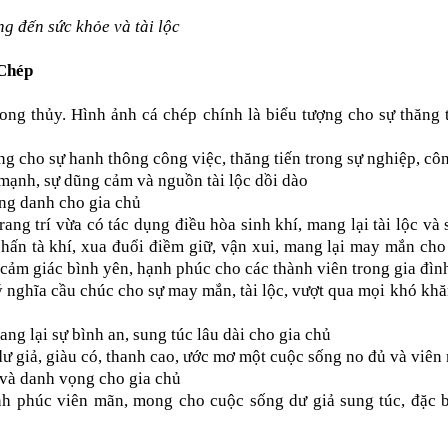
ng đến sức khỏe và tài lộc
 Chép
hong thủy
. Hình ảnh cá chép chính là biểu tượng cho sự thăng t
ng cho sự hanh thông công việc, thăng tiến trong sự nghiệp, cô
mạnh, sự dũng cảm và nguồn tài lộc dồi dào
ông danh cho gia chủ
rang trí vừa có tác dụng điều hòa sinh khí, mang lại tài lộc và
hấn tà khí, xua đuổi điềm giữ, vận xui, mang lại may mắn cho
cảm giác bình yên, hạnh phúc cho các thành viên trong gia đìn
 nghĩa cầu chúc cho sự may mắn, tài lộc, vượt qua mọi khó khă
mang lại sự bình an, sung túc lâu dài cho gia chủ
ư giả, giàu có, thanh cao, ước mơ một cuộc sống no đủ và viên
 và danh vọng cho gia chủ
h phúc viên mãn, mong cho cuộc sống dư giả sung túc, đặc b