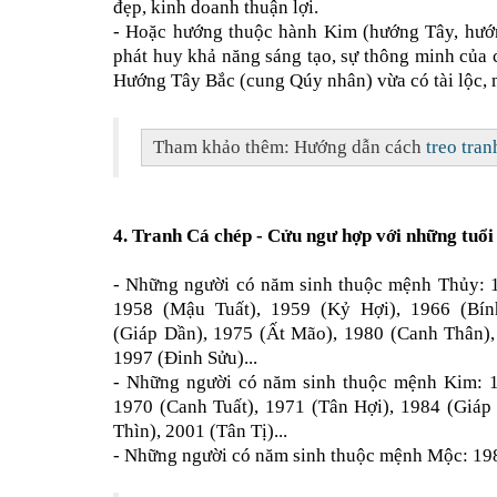
đẹp, kinh doanh thuận lợi.
- Hoặc hướng thuộc hành Kim (hướng Tây, hướ
phát huy khả năng sáng tạo, sự thông minh của c
Hướng Tây Bắc (cung Qúy nhân) vừa có tài lộc, m
Tham khảo thêm: Hướng dẫn cách
treo tra
4.
Tranh Cá chép - Cửu ngư
hợp với những tuổi
- Những người có năm sinh thuộc mệnh Thủy: 
1958 (Mậu Tuất), 1959 (Kỷ Hợi), 1966 (Bí
(Giáp Dần), 1975 (Ất Mão), 1980 (Canh Thân),
1997 (Đinh Sửu)...
- Những người có năm sinh thuộc mệnh Kim: 
1970 (Canh Tuất), 1971 (Tân Hợi), 1984 (Giáp
Thìn), 2001 (Tân Tị)...
- Những người có năm sinh thuộc mệnh Mộc: 198