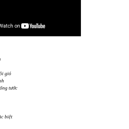
a
ôi gió
nh
hổng tước
c biệt