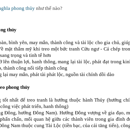
nghĩa phong thủy
như thế nào?
ng thủy
toàn, bình yên, may mắn, thành công và tài lộc cho gia chủ, giú
 Về mặt thẩm mỹ khi treo một bức tranh Cửu ngư - Cá chép tro
sang trọng và tinh tế hơn
 lên thuận lợi, hanh thông, mang lại tài lộc, phát đạt trong ki
ệp, thành công nối tiếp thành công
 lại may mắn, phát tài phát lộc, nguồn tài chính dồi dào
eo phong thủy
tốt nhất để treo tranh là hướng thuộc hành Thủy (hướng chí
công việc phát triển, hanh thông)
ớng Đông, hướng Đông Nam). Hướng Đông vượng về gia đạo, m
 phấn chấn, mối quan hệ giữa các thành viên trong gia đình đ
ông Nam thuộc cung Tài Lộc (tiền bạc, của cải tăng tiến), công