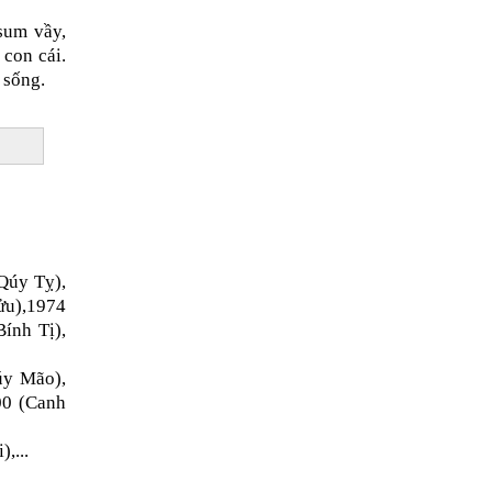
sum vầy,
 con cái.
 sống.
Qúy Tỵ),
ửu),1974
ính Tị),
úy Mão),
00 (Canh
,...