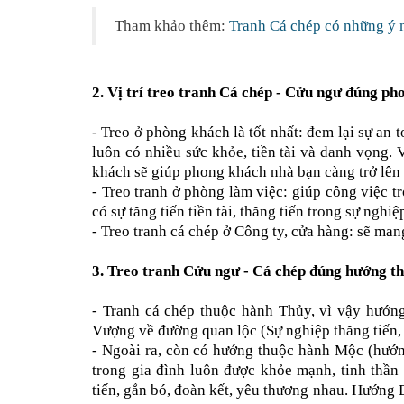
Tham khảo thêm:
Tranh Cá chép có những ý 
2. Vị trí treo
tranh Cá chép - Cửu ngư
đúng pho
- Treo ở phòng khách là tốt nhất: đem lại sự an 
luôn có nhiều sức khỏe, tiền tài và danh vọng.
khách sẽ giúp phong khách nhà bạn càng trở lên 
- Treo tranh ở phòng làm việc: giúp công việc trở
có sự tăng tiến tiền tài, thăng tiến trong sự nghi
- Treo
tranh cá chép
ở Công ty, cửa hàng: sẽ mang
3. Treo
tranh Cửu ngư - Cá chép
đúng hướng th
-
Tranh cá chép
thuộc hành Thủy, vì vậy hướng 
Vượng về đường quan lộc (Sự nghiệp thăng tiến, 
- Ngoài ra, còn có hướng thuộc hành Mộc (hư
trong gia đình luôn được khỏe mạnh, tinh thần
tiến, gắn bó, đoàn kết, yêu thương nhau. Hướng Đ